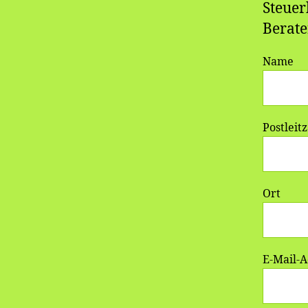
Steuer
Berate
Name
Postleit
Ort
E-Mail-A