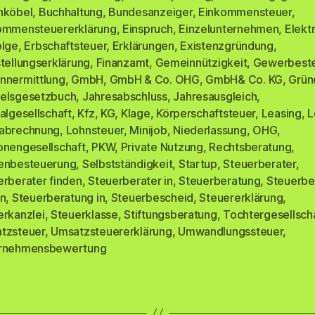
hköbel
,
Buchhaltung
,
Bundesanzeiger
,
Einkommensteuer
,
ommensteuererklärung
,
Einspruch
,
Einzelunternehmen
,
Elekt
olge
,
Erbschaftsteuer
,
Erklärungen
,
Existenzgründung
,
tellungserklärung
,
Finanzamt
,
Gemeinnützigkeit
,
Gewerbest
nnermittlung
,
GmbH
,
GmbH & Co. OHG
,
GmbH& Co. KG
,
Grün
elsgesetzbuch
,
Jahresabschluss
,
Jahresausgleich
,
algesellschaft
,
Kfz
,
KG
,
Klage
,
Körperschaftsteuer
,
Leasing
,
L
rter
abrechnung
,
Lohnsteuer
,
Minijob
,
Niederlassung
,
OHG
,
onengesellschaft
,
PKW
,
Private Nutzung
,
Rechtsberatung
,
enbesteuerung
,
Selbstständigkeit
,
Startup
,
Steuerberater
,
erberater finden
,
Steuerberater in
,
Steuerberatung
,
Steuerbe
en
,
Steuerberatung in
,
Steuerbescheid
,
Steuererklärung
,
erkanzlei
,
Steuerklasse
,
Stiftungsberatung
,
Tochtergesellsch
tzsteuer
,
Umsatzsteuererklärung
,
Umwandlungssteuer
,
rnehmensbewertung