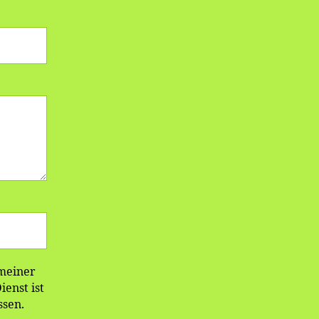
 meiner
enst ist
ssen.