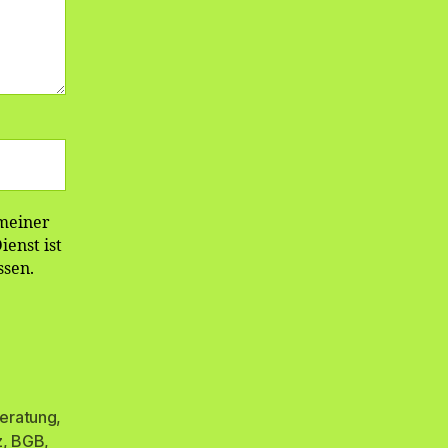
 meiner
enst ist
ssen.
eratung
,
z
,
BGB
,