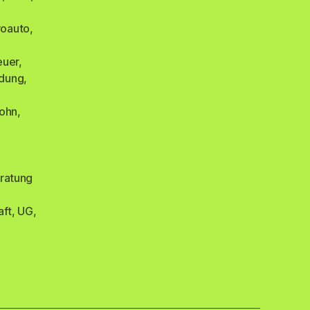
roauto
,
euer
,
dung
,
ohn
,
ratung
aft
,
UG
,