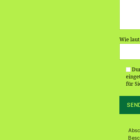
Wie laut
Dur
einge
für S
Absc
Besc