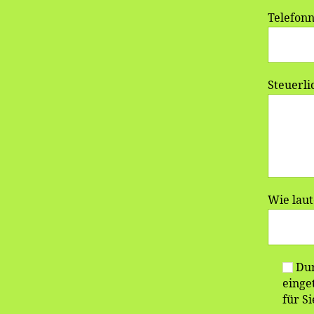
Telefonn
Steuerli
Wie laut
Dur
einge
für S