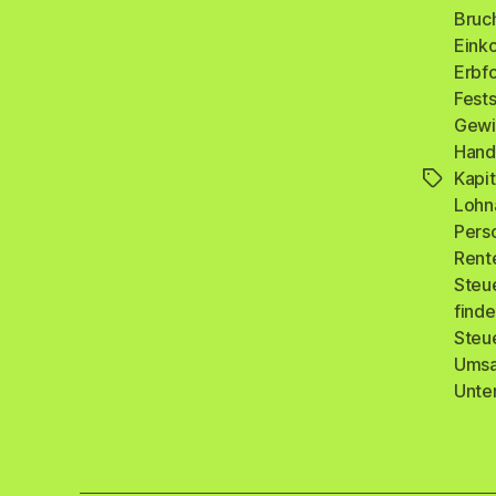
Bruc
Eink
Erbf
Fests
Gewi
Hand
Kapit
Schlagwö
Lohn
Pers
Rent
Steu
find
Steu
Umsa
Unte