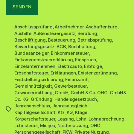
Abschlussprüfung
,
Arbeitnehmer
,
Aschaffenburg
,
Aushilfe
,
Außensteuergesetz
,
Beratung
,
Beschäftigung
,
Besteuerung
,
Betriebsprüfung
,
Bewertungsgesetz
,
BGB
,
Buchhaltung
,
Bundesanzeiger
,
Einkommensteuer
,
Einkommensteuererklärung
,
Einspruch
,
Einzelunternehmen
,
Elektroauto
,
Erbfolge
,
Erbschaftsteuer
,
Erklärungen
,
Existenzgründung
,
Feststellungserklärung
,
Finanzamt
,
Gemeinnützigkeit
,
Gewerbesteuer
,
Gewinnermittlung
,
GmbH
,
GmbH & Co. OHG
,
GmbH&
Co. KG
,
Gründung
,
Handelsgesetzbuch
,
Jahresabschluss
,
Jahresausgleich
,
Schlagwörter
Kapitalgesellschaft
,
Kfz
,
KG
,
Klage
,
Körperschaftsteuer
,
Leasing
,
Lohn
,
Lohnabrechnung
,
Lohnsteuer
,
Minijob
,
Niederlassung
,
OHG
,
Personengesellschaft
,
PKW
,
Private Nutzung
,