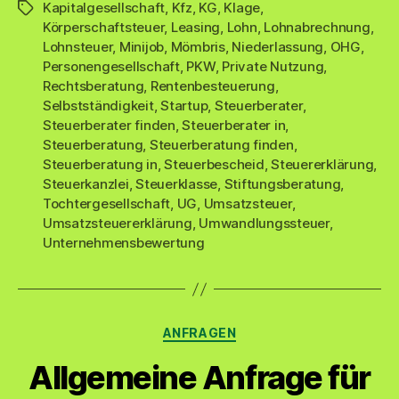
Kapitalgesellschaft
,
Kfz
,
KG
,
Klage
,
Schlagwörter
Körperschaftsteuer
,
Leasing
,
Lohn
,
Lohnabrechnung
,
Lohnsteuer
,
Minijob
,
Mömbris
,
Niederlassung
,
OHG
,
Personengesellschaft
,
PKW
,
Private Nutzung
,
Rechtsberatung
,
Rentenbesteuerung
,
Selbstständigkeit
,
Startup
,
Steuerberater
,
Steuerberater finden
,
Steuerberater in
,
Steuerberatung
,
Steuerberatung finden
,
Steuerberatung in
,
Steuerbescheid
,
Steuererklärung
,
Steuerkanzlei
,
Steuerklasse
,
Stiftungsberatung
,
Tochtergesellschaft
,
UG
,
Umsatzsteuer
,
Umsatzsteuererklärung
,
Umwandlungssteuer
,
Unternehmensbewertung
Kategorien
ANFRAGEN
Allgemeine Anfrage für