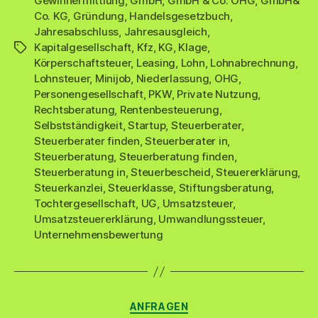
Gewinnermittlung
,
GmbH
,
GmbH & Co. OHG
,
GmbH&
Co. KG
,
Gründung
,
Handelsgesetzbuch
,
Jahresabschluss
,
Jahresausgleich
,
Kapitalgesellschaft
,
Kfz
,
KG
,
Klage
,
Schlagwörter
Körperschaftsteuer
,
Leasing
,
Lohn
,
Lohnabrechnung
,
Lohnsteuer
,
Minijob
,
Niederlassung
,
OHG
,
Personengesellschaft
,
PKW
,
Private Nutzung
,
Rechtsberatung
,
Rentenbesteuerung
,
Selbstständigkeit
,
Startup
,
Steuerberater
,
Steuerberater finden
,
Steuerberater in
,
Steuerberatung
,
Steuerberatung finden
,
Steuerberatung in
,
Steuerbescheid
,
Steuererklärung
,
Steuerkanzlei
,
Steuerklasse
,
Stiftungsberatung
,
Tochtergesellschaft
,
UG
,
Umsatzsteuer
,
Umsatzsteuererklärung
,
Umwandlungssteuer
,
Unternehmensbewertung
Kategorien
ANFRAGEN