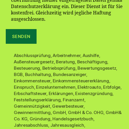
Übermittlung meiner eingetragenen Daten gemäß
Datenschutzerklärung ein. Dieser Dienst ist für Sie
kostenfrei. Gleichzeitig wird jegliche Haftung
ausgeschlossen.
Abschlussprüfung
,
Arbeitnehmer
,
Aushilfe
,
Außensteuergesetz
,
Beratung
,
Beschäftigung
,
Besteuerung
,
Betriebsprüfung
,
Bewertungsgesetz
,
BGB
,
Buchhaltung
,
Bundesanzeiger
,
Einkommensteuer
,
Einkommensteuererklärung
,
Einspruch
,
Einzelunternehmen
,
Elektroauto
,
Erbfolge
,
Erbschaftsteuer
,
Erklärungen
,
Existenzgründung
,
Feststellungserklärung
,
Finanzamt
,
Gemeinnützigkeit
,
Gewerbesteuer
,
Gewinnermittlung
,
GmbH
,
GmbH & Co. OHG
,
GmbH&
Co. KG
,
Gründung
,
Handelsgesetzbuch
,
Jahresabschluss
,
Jahresausgleich
,