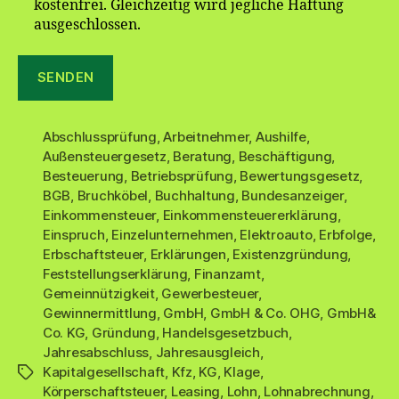
kostenfrei. Gleichzeitig wird jegliche Haftung
ausgeschlossen.
Abschlussprüfung
,
Arbeitnehmer
,
Aushilfe
,
Außensteuergesetz
,
Beratung
,
Beschäftigung
,
Besteuerung
,
Betriebsprüfung
,
Bewertungsgesetz
,
BGB
,
Bruchköbel
,
Buchhaltung
,
Bundesanzeiger
,
Einkommensteuer
,
Einkommensteuererklärung
,
Einspruch
,
Einzelunternehmen
,
Elektroauto
,
Erbfolge
,
Erbschaftsteuer
,
Erklärungen
,
Existenzgründung
,
Feststellungserklärung
,
Finanzamt
,
Gemeinnützigkeit
,
Gewerbesteuer
,
Gewinnermittlung
,
GmbH
,
GmbH & Co. OHG
,
GmbH&
Co. KG
,
Gründung
,
Handelsgesetzbuch
,
Jahresabschluss
,
Jahresausgleich
,
Kapitalgesellschaft
,
Kfz
,
KG
,
Klage
,
Schlagwörter
Körperschaftsteuer
,
Leasing
,
Lohn
,
Lohnabrechnung
,