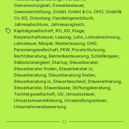
Gemeinnützigkeit
,
Gewerbesteuer
,
Gewinnermittlung
,
GmbH
,
GmbH & Co. OHG
,
GmbH&
Co. KG
,
Gründung
,
Handelsgesetzbuch
,
Jahresabschluss
,
Jahresausgleich
,
Kapitalgesellschaft
,
Kfz
,
KG
,
Klage
,
Schlagwörter
Körperschaftsteuer
,
Leasing
,
Lohn
,
Lohnabrechnung
,
Lohnsteuer
,
Minijob
,
Niederlassung
,
OHG
,
Personengesellschaft
,
PKW
,
Private Nutzung
,
Rechtsberatung
,
Rentenbesteuerung
,
Schöllkrippen
,
Selbstständigkeit
,
Startup
,
Steuerberater
,
Steuerberater finden
,
Steuerberater in
,
Steuerberatung
,
Steuerberatung finden
,
Steuerberatung in
,
Steuerbescheid
,
Steuererklärung
,
Steuerkanzlei
,
Steuerklasse
,
Stiftungsberatung
,
Tochtergesellschaft
,
UG
,
Umsatzsteuer
,
Umsatzsteuererklärung
,
Umwandlungssteuer
,
Unternehmensbewertung