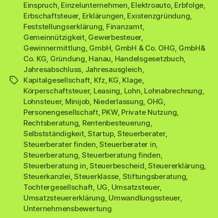
Einspruch
,
Einzelunternehmen
,
Elektroauto
,
Erbfolge
,
Erbschaftsteuer
,
Erklärungen
,
Existenzgründung
,
Feststellungserklärung
,
Finanzamt
,
Gemeinnützigkeit
,
Gewerbesteuer
,
Gewinnermittlung
,
GmbH
,
GmbH & Co. OHG
,
GmbH&
Co. KG
,
Gründung
,
Hanau
,
Handelsgesetzbuch
,
Jahresabschluss
,
Jahresausgleich
,
Kapitalgesellschaft
,
Kfz
,
KG
,
Klage
,
Schlagwörter
Körperschaftsteuer
,
Leasing
,
Lohn
,
Lohnabrechnung
,
Lohnsteuer
,
Minijob
,
Niederlassung
,
OHG
,
Personengesellschaft
,
PKW
,
Private Nutzung
,
Rechtsberatung
,
Rentenbesteuerung
,
Selbstständigkeit
,
Startup
,
Steuerberater
,
Steuerberater finden
,
Steuerberater in
,
Steuerberatung
,
Steuerberatung finden
,
Steuerberatung in
,
Steuerbescheid
,
Steuererklärung
,
Steuerkanzlei
,
Steuerklasse
,
Stiftungsberatung
,
Tochtergesellschaft
,
UG
,
Umsatzsteuer
,
Umsatzsteuererklärung
,
Umwandlungssteuer
,
Unternehmensbewertung