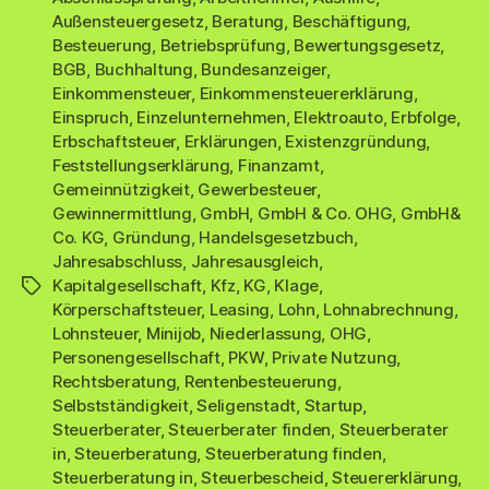
Außensteuergesetz
,
Beratung
,
Beschäftigung
,
Besteuerung
,
Betriebsprüfung
,
Bewertungsgesetz
,
BGB
,
Buchhaltung
,
Bundesanzeiger
,
Einkommensteuer
,
Einkommensteuererklärung
,
Einspruch
,
Einzelunternehmen
,
Elektroauto
,
Erbfolge
,
Erbschaftsteuer
,
Erklärungen
,
Existenzgründung
,
Feststellungserklärung
,
Finanzamt
,
Gemeinnützigkeit
,
Gewerbesteuer
,
Gewinnermittlung
,
GmbH
,
GmbH & Co. OHG
,
GmbH&
Co. KG
,
Gründung
,
Handelsgesetzbuch
,
Jahresabschluss
,
Jahresausgleich
,
Kapitalgesellschaft
,
Kfz
,
KG
,
Klage
,
Schlagwörter
Körperschaftsteuer
,
Leasing
,
Lohn
,
Lohnabrechnung
,
Lohnsteuer
,
Minijob
,
Niederlassung
,
OHG
,
Personengesellschaft
,
PKW
,
Private Nutzung
,
Rechtsberatung
,
Rentenbesteuerung
,
Selbstständigkeit
,
Seligenstadt
,
Startup
,
Steuerberater
,
Steuerberater finden
,
Steuerberater
in
,
Steuerberatung
,
Steuerberatung finden
,
Steuerberatung in
,
Steuerbescheid
,
Steuererklärung
,