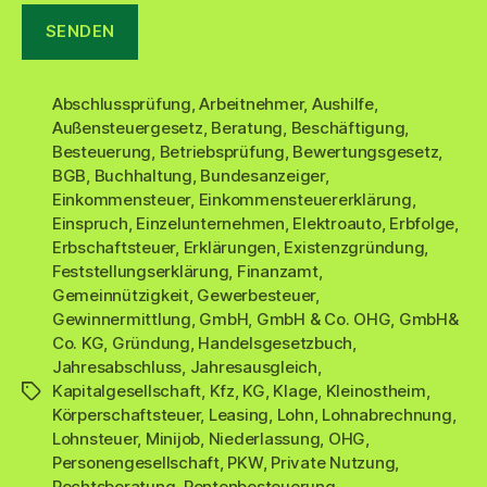
Abschlussprüfung
,
Arbeitnehmer
,
Aushilfe
,
Außensteuergesetz
,
Beratung
,
Beschäftigung
,
Besteuerung
,
Betriebsprüfung
,
Bewertungsgesetz
,
BGB
,
Buchhaltung
,
Bundesanzeiger
,
Einkommensteuer
,
Einkommensteuererklärung
,
Einspruch
,
Einzelunternehmen
,
Elektroauto
,
Erbfolge
,
Erbschaftsteuer
,
Erklärungen
,
Existenzgründung
,
Feststellungserklärung
,
Finanzamt
,
Gemeinnützigkeit
,
Gewerbesteuer
,
Gewinnermittlung
,
GmbH
,
GmbH & Co. OHG
,
GmbH&
Co. KG
,
Gründung
,
Handelsgesetzbuch
,
Jahresabschluss
,
Jahresausgleich
,
Kapitalgesellschaft
,
Kfz
,
KG
,
Klage
,
Kleinostheim
,
Schlagwörter
Körperschaftsteuer
,
Leasing
,
Lohn
,
Lohnabrechnung
,
Lohnsteuer
,
Minijob
,
Niederlassung
,
OHG
,
Personengesellschaft
,
PKW
,
Private Nutzung
,
Rechtsberatung
,
Rentenbesteuerung
,