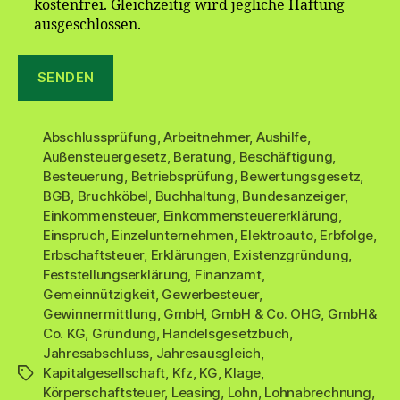
kostenfrei. Gleichzeitig wird jegliche Haftung
ausgeschlossen.
Abschlussprüfung
,
Arbeitnehmer
,
Aushilfe
,
Außensteuergesetz
,
Beratung
,
Beschäftigung
,
Besteuerung
,
Betriebsprüfung
,
Bewertungsgesetz
,
BGB
,
Bruchköbel
,
Buchhaltung
,
Bundesanzeiger
,
Einkommensteuer
,
Einkommensteuererklärung
,
Einspruch
,
Einzelunternehmen
,
Elektroauto
,
Erbfolge
,
Erbschaftsteuer
,
Erklärungen
,
Existenzgründung
,
Feststellungserklärung
,
Finanzamt
,
Gemeinnützigkeit
,
Gewerbesteuer
,
Gewinnermittlung
,
GmbH
,
GmbH & Co. OHG
,
GmbH&
Co. KG
,
Gründung
,
Handelsgesetzbuch
,
Jahresabschluss
,
Jahresausgleich
,
Kapitalgesellschaft
,
Kfz
,
KG
,
Klage
,
Schlagwörter
Körperschaftsteuer
,
Leasing
,
Lohn
,
Lohnabrechnung
,