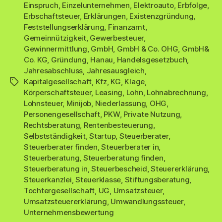
Einspruch
,
Einzelunternehmen
,
Elektroauto
,
Erbfolge
,
Erbschaftsteuer
,
Erklärungen
,
Existenzgründung
,
Feststellungserklärung
,
Finanzamt
,
Gemeinnützigkeit
,
Gewerbesteuer
,
Gewinnermittlung
,
GmbH
,
GmbH & Co. OHG
,
GmbH&
Co. KG
,
Gründung
,
Hanau
,
Handelsgesetzbuch
,
Jahresabschluss
,
Jahresausgleich
,
Kapitalgesellschaft
,
Kfz
,
KG
,
Klage
,
Schlagwörter
Körperschaftsteuer
,
Leasing
,
Lohn
,
Lohnabrechnung
,
Lohnsteuer
,
Minijob
,
Niederlassung
,
OHG
,
Personengesellschaft
,
PKW
,
Private Nutzung
,
Rechtsberatung
,
Rentenbesteuerung
,
Selbstständigkeit
,
Startup
,
Steuerberater
,
Steuerberater finden
,
Steuerberater in
,
Steuerberatung
,
Steuerberatung finden
,
Steuerberatung in
,
Steuerbescheid
,
Steuererklärung
,
Steuerkanzlei
,
Steuerklasse
,
Stiftungsberatung
,
Tochtergesellschaft
,
UG
,
Umsatzsteuer
,
Umsatzsteuererklärung
,
Umwandlungssteuer
,
Unternehmensbewertung