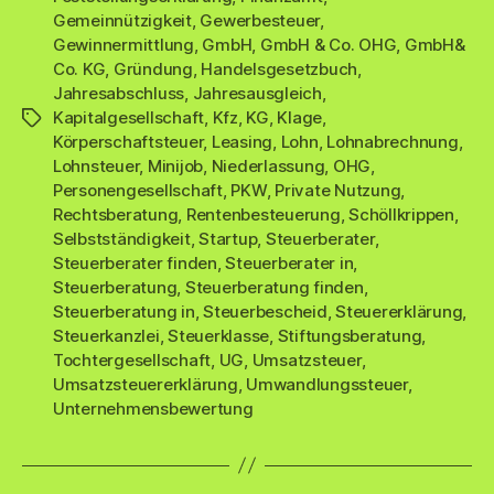
Gemeinnützigkeit
,
Gewerbesteuer
,
Gewinnermittlung
,
GmbH
,
GmbH & Co. OHG
,
GmbH&
Co. KG
,
Gründung
,
Handelsgesetzbuch
,
Jahresabschluss
,
Jahresausgleich
,
Kapitalgesellschaft
,
Kfz
,
KG
,
Klage
,
Schlagwörter
Körperschaftsteuer
,
Leasing
,
Lohn
,
Lohnabrechnung
,
Lohnsteuer
,
Minijob
,
Niederlassung
,
OHG
,
Personengesellschaft
,
PKW
,
Private Nutzung
,
Rechtsberatung
,
Rentenbesteuerung
,
Schöllkrippen
,
Selbstständigkeit
,
Startup
,
Steuerberater
,
Steuerberater finden
,
Steuerberater in
,
Steuerberatung
,
Steuerberatung finden
,
Steuerberatung in
,
Steuerbescheid
,
Steuererklärung
,
Steuerkanzlei
,
Steuerklasse
,
Stiftungsberatung
,
Tochtergesellschaft
,
UG
,
Umsatzsteuer
,
Umsatzsteuererklärung
,
Umwandlungssteuer
,
Unternehmensbewertung