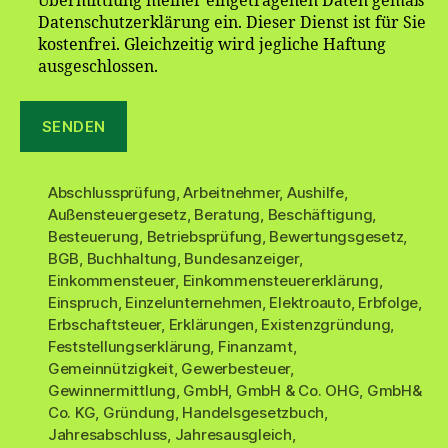
Übermittlung meiner eingetragenen Daten gemäß
Datenschutzerklärung ein. Dieser Dienst ist für Sie
kostenfrei. Gleichzeitig wird jegliche Haftung
ausgeschlossen.
Abschlussprüfung
,
Arbeitnehmer
,
Aushilfe
,
Außensteuergesetz
,
Beratung
,
Beschäftigung
,
Besteuerung
,
Betriebsprüfung
,
Bewertungsgesetz
,
BGB
,
Buchhaltung
,
Bundesanzeiger
,
Einkommensteuer
,
Einkommensteuererklärung
,
Einspruch
,
Einzelunternehmen
,
Elektroauto
,
Erbfolge
,
Erbschaftsteuer
,
Erklärungen
,
Existenzgründung
,
Feststellungserklärung
,
Finanzamt
,
Gemeinnützigkeit
,
Gewerbesteuer
,
Gewinnermittlung
,
GmbH
,
GmbH & Co. OHG
,
GmbH&
Co. KG
,
Gründung
,
Handelsgesetzbuch
,
Jahresabschluss
,
Jahresausgleich
,