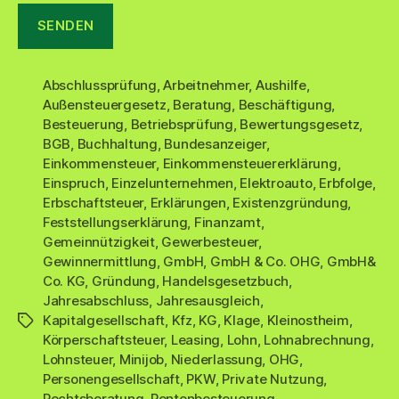
Abschlussprüfung
,
Arbeitnehmer
,
Aushilfe
,
Außensteuergesetz
,
Beratung
,
Beschäftigung
,
Besteuerung
,
Betriebsprüfung
,
Bewertungsgesetz
,
BGB
,
Buchhaltung
,
Bundesanzeiger
,
Einkommensteuer
,
Einkommensteuererklärung
,
Einspruch
,
Einzelunternehmen
,
Elektroauto
,
Erbfolge
,
Erbschaftsteuer
,
Erklärungen
,
Existenzgründung
,
Feststellungserklärung
,
Finanzamt
,
Gemeinnützigkeit
,
Gewerbesteuer
,
Gewinnermittlung
,
GmbH
,
GmbH & Co. OHG
,
GmbH&
Co. KG
,
Gründung
,
Handelsgesetzbuch
,
Jahresabschluss
,
Jahresausgleich
,
Kapitalgesellschaft
,
Kfz
,
KG
,
Klage
,
Kleinostheim
,
Schlagwörter
Körperschaftsteuer
,
Leasing
,
Lohn
,
Lohnabrechnung
,
Lohnsteuer
,
Minijob
,
Niederlassung
,
OHG
,
Personengesellschaft
,
PKW
,
Private Nutzung
,
Rechtsberatung
,
Rentenbesteuerung
,