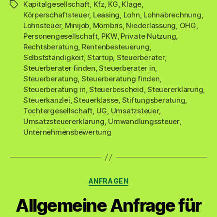
Kapitalgesellschaft
,
Kfz
,
KG
,
Klage
,
Schlagwörter
Körperschaftsteuer
,
Leasing
,
Lohn
,
Lohnabrechnung
,
Lohnsteuer
,
Minijob
,
Mömbris
,
Niederlassung
,
OHG
,
Personengesellschaft
,
PKW
,
Private Nutzung
,
Rechtsberatung
,
Rentenbesteuerung
,
Selbstständigkeit
,
Startup
,
Steuerberater
,
Steuerberater finden
,
Steuerberater in
,
Steuerberatung
,
Steuerberatung finden
,
Steuerberatung in
,
Steuerbescheid
,
Steuererklärung
,
Steuerkanzlei
,
Steuerklasse
,
Stiftungsberatung
,
Tochtergesellschaft
,
UG
,
Umsatzsteuer
,
Umsatzsteuererklärung
,
Umwandlungssteuer
,
Unternehmensbewertung
Kategorien
ANFRAGEN
Allgemeine Anfrage für