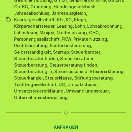
Gewinnermittlung
,
GmbH
,
GmbH & Co. OHG
,
GmbH&
Co. KG
,
Gründung
,
Handelsgesetzbuch
,
Jahresabschluss
,
Jahresausgleich
,
Kapitalgesellschaft
,
Kfz
,
KG
,
Klage
,
Schlagwörter
Körperschaftsteuer
,
Leasing
,
Lohn
,
Lohnabrechnung
,
Lohnsteuer
,
Minijob
,
Niederlassung
,
OHG
,
Personengesellschaft
,
PKW
,
Private Nutzung
,
Rechtsberatung
,
Rentenbesteuerung
,
Selbstständigkeit
,
Startup
,
Steuerberater
,
Steuerberater finden
,
Steuerberater in
,
Steuerberatung
,
Steuerberatung finden
,
Steuerberatung in
,
Steuerbescheid
,
Steuererklärung
,
Steuerkanzlei
,
Steuerklasse
,
Stiftungsberatung
,
Tochtergesellschaft
,
UG
,
Umsatzsteuer
,
Umsatzsteuererklärung
,
Umwandlungssteuer
,
Unternehmensbewertung
Kategorien
ANFRAGEN