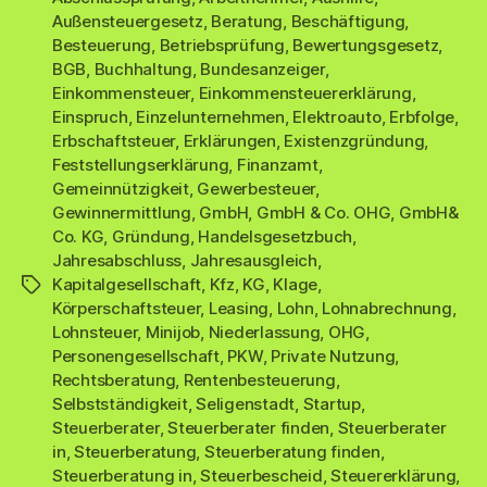
Außensteuergesetz
,
Beratung
,
Beschäftigung
,
Besteuerung
,
Betriebsprüfung
,
Bewertungsgesetz
,
BGB
,
Buchhaltung
,
Bundesanzeiger
,
Einkommensteuer
,
Einkommensteuererklärung
,
Einspruch
,
Einzelunternehmen
,
Elektroauto
,
Erbfolge
,
Erbschaftsteuer
,
Erklärungen
,
Existenzgründung
,
Feststellungserklärung
,
Finanzamt
,
Gemeinnützigkeit
,
Gewerbesteuer
,
Gewinnermittlung
,
GmbH
,
GmbH & Co. OHG
,
GmbH&
Co. KG
,
Gründung
,
Handelsgesetzbuch
,
Jahresabschluss
,
Jahresausgleich
,
Kapitalgesellschaft
,
Kfz
,
KG
,
Klage
,
Schlagwörter
Körperschaftsteuer
,
Leasing
,
Lohn
,
Lohnabrechnung
,
Lohnsteuer
,
Minijob
,
Niederlassung
,
OHG
,
Personengesellschaft
,
PKW
,
Private Nutzung
,
Rechtsberatung
,
Rentenbesteuerung
,
Selbstständigkeit
,
Seligenstadt
,
Startup
,
Steuerberater
,
Steuerberater finden
,
Steuerberater
in
,
Steuerberatung
,
Steuerberatung finden
,
Steuerberatung in
,
Steuerbescheid
,
Steuererklärung
,