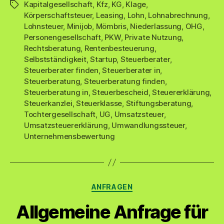
Kapitalgesellschaft
,
Kfz
,
KG
,
Klage
,
Schlagwörter
Körperschaftsteuer
,
Leasing
,
Lohn
,
Lohnabrechnung
,
Lohnsteuer
,
Minijob
,
Mömbris
,
Niederlassung
,
OHG
,
Personengesellschaft
,
PKW
,
Private Nutzung
,
Rechtsberatung
,
Rentenbesteuerung
,
Selbstständigkeit
,
Startup
,
Steuerberater
,
Steuerberater finden
,
Steuerberater in
,
Steuerberatung
,
Steuerberatung finden
,
Steuerberatung in
,
Steuerbescheid
,
Steuererklärung
,
Steuerkanzlei
,
Steuerklasse
,
Stiftungsberatung
,
Tochtergesellschaft
,
UG
,
Umsatzsteuer
,
Umsatzsteuererklärung
,
Umwandlungssteuer
,
Unternehmensbewertung
Kategorien
ANFRAGEN
Allgemeine Anfrage für