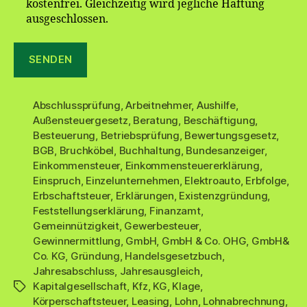
kostenfrei. Gleichzeitig wird jegliche Haftung
ausgeschlossen.
Abschlussprüfung
,
Arbeitnehmer
,
Aushilfe
,
Außensteuergesetz
,
Beratung
,
Beschäftigung
,
Besteuerung
,
Betriebsprüfung
,
Bewertungsgesetz
,
BGB
,
Bruchköbel
,
Buchhaltung
,
Bundesanzeiger
,
Einkommensteuer
,
Einkommensteuererklärung
,
Einspruch
,
Einzelunternehmen
,
Elektroauto
,
Erbfolge
,
Erbschaftsteuer
,
Erklärungen
,
Existenzgründung
,
Feststellungserklärung
,
Finanzamt
,
Gemeinnützigkeit
,
Gewerbesteuer
,
Gewinnermittlung
,
GmbH
,
GmbH & Co. OHG
,
GmbH&
Co. KG
,
Gründung
,
Handelsgesetzbuch
,
Jahresabschluss
,
Jahresausgleich
,
Kapitalgesellschaft
,
Kfz
,
KG
,
Klage
,
Schlagwörter
Körperschaftsteuer
,
Leasing
,
Lohn
,
Lohnabrechnung
,