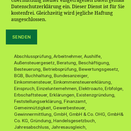
Übermittlung meiner eingetragenen Daten gemäß
Datenschutzerklärung ein. Dieser Dienst ist für Sie
kostenfrei. Gleichzeitig wird jegliche Haftung
ausgeschlossen.
Abschlussprüfung
,
Arbeitnehmer
,
Aushilfe
,
Außensteuergesetz
,
Beratung
,
Beschäftigung
,
Besteuerung
,
Betriebsprüfung
,
Bewertungsgesetz
,
BGB
,
Buchhaltung
,
Bundesanzeiger
,
Einkommensteuer
,
Einkommensteuererklärung
,
Einspruch
,
Einzelunternehmen
,
Elektroauto
,
Erbfolge
,
Erbschaftsteuer
,
Erklärungen
,
Existenzgründung
,
Feststellungserklärung
,
Finanzamt
,
Gemeinnützigkeit
,
Gewerbesteuer
,
Gewinnermittlung
,
GmbH
,
GmbH & Co. OHG
,
GmbH&
Co. KG
,
Gründung
,
Handelsgesetzbuch
,
Jahresabschluss
,
Jahresausgleich
,