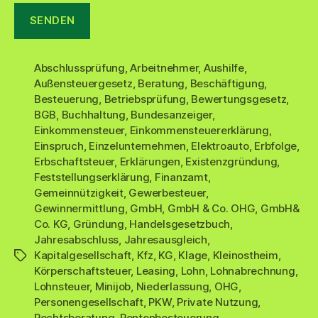
Abschlussprüfung
,
Arbeitnehmer
,
Aushilfe
,
Außensteuergesetz
,
Beratung
,
Beschäftigung
,
Besteuerung
,
Betriebsprüfung
,
Bewertungsgesetz
,
BGB
,
Buchhaltung
,
Bundesanzeiger
,
Einkommensteuer
,
Einkommensteuererklärung
,
Einspruch
,
Einzelunternehmen
,
Elektroauto
,
Erbfolge
,
Erbschaftsteuer
,
Erklärungen
,
Existenzgründung
,
Feststellungserklärung
,
Finanzamt
,
Gemeinnützigkeit
,
Gewerbesteuer
,
Gewinnermittlung
,
GmbH
,
GmbH & Co. OHG
,
GmbH&
Co. KG
,
Gründung
,
Handelsgesetzbuch
,
Jahresabschluss
,
Jahresausgleich
,
Kapitalgesellschaft
,
Kfz
,
KG
,
Klage
,
Kleinostheim
,
Schlagwörter
Körperschaftsteuer
,
Leasing
,
Lohn
,
Lohnabrechnung
,
Lohnsteuer
,
Minijob
,
Niederlassung
,
OHG
,
Personengesellschaft
,
PKW
,
Private Nutzung
,
Rechtsberatung
,
Rentenbesteuerung
,