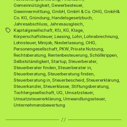
Gemeinnützigkeit
,
Gewerbesteuer
,
Gewinnermittlung
,
GmbH
,
GmbH & Co. OHG
,
GmbH&
Co. KG
,
Gründung
,
Handelsgesetzbuch
,
Jahresabschluss
,
Jahresausgleich
,
Kapitalgesellschaft
,
Kfz
,
KG
,
Klage
,
Schlagwörter
Körperschaftsteuer
,
Leasing
,
Lohn
,
Lohnabrechnung
,
Lohnsteuer
,
Minijob
,
Niederlassung
,
OHG
,
Personengesellschaft
,
PKW
,
Private Nutzung
,
Rechtsberatung
,
Rentenbesteuerung
,
Schöllkrippen
,
Selbstständigkeit
,
Startup
,
Steuerberater
,
Steuerberater finden
,
Steuerberater in
,
Steuerberatung
,
Steuerberatung finden
,
Steuerberatung in
,
Steuerbescheid
,
Steuererklärung
,
Steuerkanzlei
,
Steuerklasse
,
Stiftungsberatung
,
Tochtergesellschaft
,
UG
,
Umsatzsteuer
,
Umsatzsteuererklärung
,
Umwandlungssteuer
,
Unternehmensbewertung