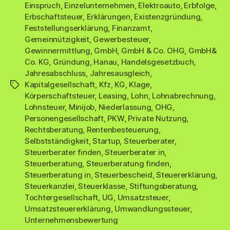
Einspruch
,
Einzelunternehmen
,
Elektroauto
,
Erbfolge
,
Erbschaftsteuer
,
Erklärungen
,
Existenzgründung
,
Feststellungserklärung
,
Finanzamt
,
Gemeinnützigkeit
,
Gewerbesteuer
,
Gewinnermittlung
,
GmbH
,
GmbH & Co. OHG
,
GmbH&
Co. KG
,
Gründung
,
Hanau
,
Handelsgesetzbuch
,
Jahresabschluss
,
Jahresausgleich
,
Kapitalgesellschaft
,
Kfz
,
KG
,
Klage
,
Schlagwörter
Körperschaftsteuer
,
Leasing
,
Lohn
,
Lohnabrechnung
,
Lohnsteuer
,
Minijob
,
Niederlassung
,
OHG
,
Personengesellschaft
,
PKW
,
Private Nutzung
,
Rechtsberatung
,
Rentenbesteuerung
,
Selbstständigkeit
,
Startup
,
Steuerberater
,
Steuerberater finden
,
Steuerberater in
,
Steuerberatung
,
Steuerberatung finden
,
Steuerberatung in
,
Steuerbescheid
,
Steuererklärung
,
Steuerkanzlei
,
Steuerklasse
,
Stiftungsberatung
,
Tochtergesellschaft
,
UG
,
Umsatzsteuer
,
Umsatzsteuererklärung
,
Umwandlungssteuer
,
Unternehmensbewertung