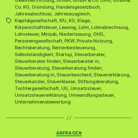
Gewinnermittlung
,
GmbH
,
GmbH & Co. OHG
,
GmbH&
Co. KG
,
Gründung
,
Handelsgesetzbuch
,
Jahresabschluss
,
Jahresausgleich
,
Kapitalgesellschaft
,
Kfz
,
KG
,
Klage
,
Schlagwörter
Körperschaftsteuer
,
Leasing
,
Lohn
,
Lohnabrechnung
,
Lohnsteuer
,
Minijob
,
Niederlassung
,
OHG
,
Personengesellschaft
,
PKW
,
Private Nutzung
,
Rechtsberatung
,
Rentenbesteuerung
,
Selbstständigkeit
,
Startup
,
Steuerberater
,
Steuerberater finden
,
Steuerberater in
,
Steuerberatung
,
Steuerberatung finden
,
Steuerberatung in
,
Steuerbescheid
,
Steuererklärung
,
Steuerkanzlei
,
Steuerklasse
,
Stiftungsberatung
,
Tochtergesellschaft
,
UG
,
Umsatzsteuer
,
Umsatzsteuererklärung
,
Umwandlungssteuer
,
Unternehmensbewertung
Kategorien
ANFRAGEN