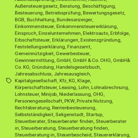
Außensteuergesetz
,
Beratung
,
Beschäftigung
,
Besteuerung
,
Betriebsprüfung
,
Bewertungsgesetz
,
BGB
,
Buchhaltung
,
Bundesanzeiger
,
Einkommensteuer
,
Einkommensteuererklärung
,
Einspruch
,
Einzelunternehmen
,
Elektroauto
,
Erbfolge
,
Erbschaftsteuer
,
Erklärungen
,
Existenzgründung
,
Feststellungserklärung
,
Finanzamt
,
Gemeinnützigkeit
,
Gewerbesteuer
,
Gewinnermittlung
,
GmbH
,
GmbH & Co. OHG
,
GmbH&
Co. KG
,
Gründung
,
Handelsgesetzbuch
,
Jahresabschluss
,
Jahresausgleich
,
Kapitalgesellschaft
,
Kfz
,
KG
,
Klage
,
Schlagwörter
Körperschaftsteuer
,
Leasing
,
Lohn
,
Lohnabrechnung
,
Lohnsteuer
,
Minijob
,
Niederlassung
,
OHG
,
Personengesellschaft
,
PKW
,
Private Nutzung
,
Rechtsberatung
,
Rentenbesteuerung
,
Selbstständigkeit
,
Seligenstadt
,
Startup
,
Steuerberater
,
Steuerberater finden
,
Steuerberater
in
,
Steuerberatung
,
Steuerberatung finden
,
Steuerberatung in
,
Steuerbescheid
,
Steuererklärung
,