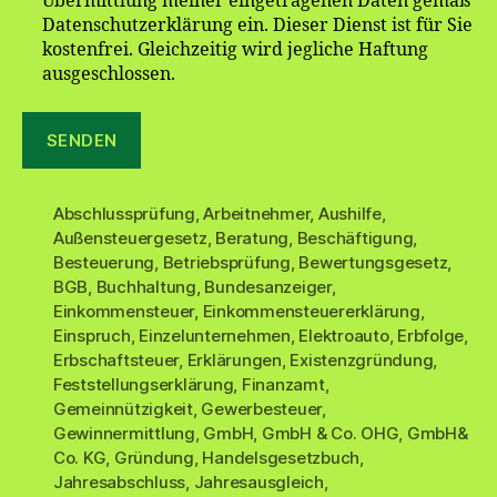
Übermittlung meiner eingetragenen Daten gemäß
Datenschutzerklärung ein. Dieser Dienst ist für Sie
kostenfrei. Gleichzeitig wird jegliche Haftung
ausgeschlossen.
Abschlussprüfung
,
Arbeitnehmer
,
Aushilfe
,
Außensteuergesetz
,
Beratung
,
Beschäftigung
,
Besteuerung
,
Betriebsprüfung
,
Bewertungsgesetz
,
BGB
,
Buchhaltung
,
Bundesanzeiger
,
Einkommensteuer
,
Einkommensteuererklärung
,
Einspruch
,
Einzelunternehmen
,
Elektroauto
,
Erbfolge
,
Erbschaftsteuer
,
Erklärungen
,
Existenzgründung
,
Feststellungserklärung
,
Finanzamt
,
Gemeinnützigkeit
,
Gewerbesteuer
,
Gewinnermittlung
,
GmbH
,
GmbH & Co. OHG
,
GmbH&
Co. KG
,
Gründung
,
Handelsgesetzbuch
,
Jahresabschluss
,
Jahresausgleich
,