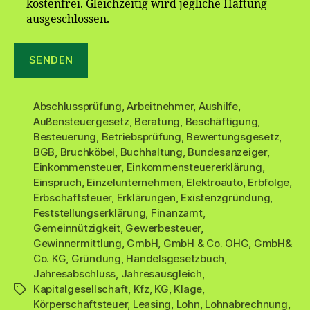
kostenfrei. Gleichzeitig wird jegliche Haftung
ausgeschlossen.
Abschlussprüfung
,
Arbeitnehmer
,
Aushilfe
,
Außensteuergesetz
,
Beratung
,
Beschäftigung
,
Besteuerung
,
Betriebsprüfung
,
Bewertungsgesetz
,
BGB
,
Bruchköbel
,
Buchhaltung
,
Bundesanzeiger
,
Einkommensteuer
,
Einkommensteuererklärung
,
Einspruch
,
Einzelunternehmen
,
Elektroauto
,
Erbfolge
,
Erbschaftsteuer
,
Erklärungen
,
Existenzgründung
,
Feststellungserklärung
,
Finanzamt
,
Gemeinnützigkeit
,
Gewerbesteuer
,
Gewinnermittlung
,
GmbH
,
GmbH & Co. OHG
,
GmbH&
Co. KG
,
Gründung
,
Handelsgesetzbuch
,
Jahresabschluss
,
Jahresausgleich
,
Kapitalgesellschaft
,
Kfz
,
KG
,
Klage
,
Schlagwörter
Körperschaftsteuer
,
Leasing
,
Lohn
,
Lohnabrechnung
,