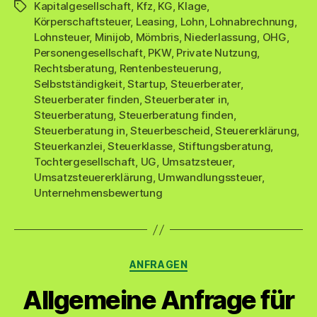
Kapitalgesellschaft
,
Kfz
,
KG
,
Klage
,
Schlagwörter
Körperschaftsteuer
,
Leasing
,
Lohn
,
Lohnabrechnung
,
Lohnsteuer
,
Minijob
,
Mömbris
,
Niederlassung
,
OHG
,
Personengesellschaft
,
PKW
,
Private Nutzung
,
Rechtsberatung
,
Rentenbesteuerung
,
Selbstständigkeit
,
Startup
,
Steuerberater
,
Steuerberater finden
,
Steuerberater in
,
Steuerberatung
,
Steuerberatung finden
,
Steuerberatung in
,
Steuerbescheid
,
Steuererklärung
,
Steuerkanzlei
,
Steuerklasse
,
Stiftungsberatung
,
Tochtergesellschaft
,
UG
,
Umsatzsteuer
,
Umsatzsteuererklärung
,
Umwandlungssteuer
,
Unternehmensbewertung
Kategorien
ANFRAGEN
Allgemeine Anfrage für