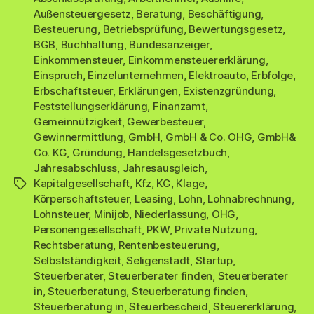
Außensteuergesetz
,
Beratung
,
Beschäftigung
,
Besteuerung
,
Betriebsprüfung
,
Bewertungsgesetz
,
BGB
,
Buchhaltung
,
Bundesanzeiger
,
Einkommensteuer
,
Einkommensteuererklärung
,
Einspruch
,
Einzelunternehmen
,
Elektroauto
,
Erbfolge
,
Erbschaftsteuer
,
Erklärungen
,
Existenzgründung
,
Feststellungserklärung
,
Finanzamt
,
Gemeinnützigkeit
,
Gewerbesteuer
,
Gewinnermittlung
,
GmbH
,
GmbH & Co. OHG
,
GmbH&
Co. KG
,
Gründung
,
Handelsgesetzbuch
,
Jahresabschluss
,
Jahresausgleich
,
Kapitalgesellschaft
,
Kfz
,
KG
,
Klage
,
Schlagwörter
Körperschaftsteuer
,
Leasing
,
Lohn
,
Lohnabrechnung
,
Lohnsteuer
,
Minijob
,
Niederlassung
,
OHG
,
Personengesellschaft
,
PKW
,
Private Nutzung
,
Rechtsberatung
,
Rentenbesteuerung
,
Selbstständigkeit
,
Seligenstadt
,
Startup
,
Steuerberater
,
Steuerberater finden
,
Steuerberater
in
,
Steuerberatung
,
Steuerberatung finden
,
Steuerberatung in
,
Steuerbescheid
,
Steuererklärung
,