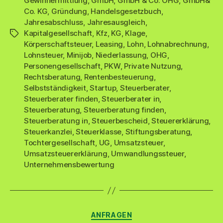
Gewinnermittlung
,
GmbH
,
GmbH & Co. OHG
,
GmbH&
Co. KG
,
Gründung
,
Handelsgesetzbuch
,
Jahresabschluss
,
Jahresausgleich
,
Kapitalgesellschaft
,
Kfz
,
KG
,
Klage
,
Schlagwörter
Körperschaftsteuer
,
Leasing
,
Lohn
,
Lohnabrechnung
,
Lohnsteuer
,
Minijob
,
Niederlassung
,
OHG
,
Personengesellschaft
,
PKW
,
Private Nutzung
,
Rechtsberatung
,
Rentenbesteuerung
,
Selbstständigkeit
,
Startup
,
Steuerberater
,
Steuerberater finden
,
Steuerberater in
,
Steuerberatung
,
Steuerberatung finden
,
Steuerberatung in
,
Steuerbescheid
,
Steuererklärung
,
Steuerkanzlei
,
Steuerklasse
,
Stiftungsberatung
,
Tochtergesellschaft
,
UG
,
Umsatzsteuer
,
Umsatzsteuererklärung
,
Umwandlungssteuer
,
Unternehmensbewertung
Kategorien
ANFRAGEN