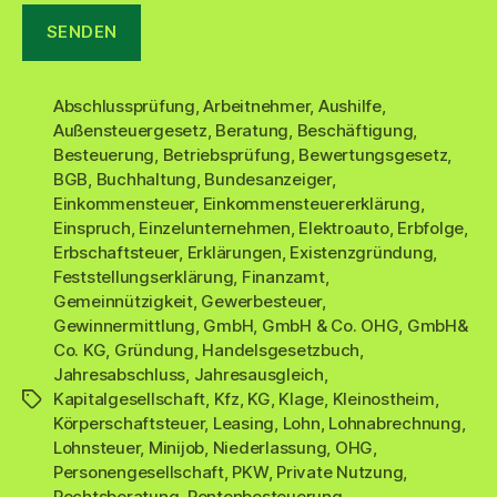
Abschlussprüfung
,
Arbeitnehmer
,
Aushilfe
,
Außensteuergesetz
,
Beratung
,
Beschäftigung
,
Besteuerung
,
Betriebsprüfung
,
Bewertungsgesetz
,
BGB
,
Buchhaltung
,
Bundesanzeiger
,
Einkommensteuer
,
Einkommensteuererklärung
,
Einspruch
,
Einzelunternehmen
,
Elektroauto
,
Erbfolge
,
Erbschaftsteuer
,
Erklärungen
,
Existenzgründung
,
Feststellungserklärung
,
Finanzamt
,
Gemeinnützigkeit
,
Gewerbesteuer
,
Gewinnermittlung
,
GmbH
,
GmbH & Co. OHG
,
GmbH&
Co. KG
,
Gründung
,
Handelsgesetzbuch
,
Jahresabschluss
,
Jahresausgleich
,
Kapitalgesellschaft
,
Kfz
,
KG
,
Klage
,
Kleinostheim
,
Schlagwörter
Körperschaftsteuer
,
Leasing
,
Lohn
,
Lohnabrechnung
,
Lohnsteuer
,
Minijob
,
Niederlassung
,
OHG
,
Personengesellschaft
,
PKW
,
Private Nutzung
,
Rechtsberatung
,
Rentenbesteuerung
,