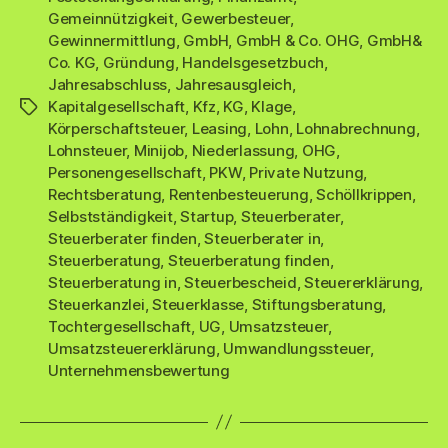
Gemeinnützigkeit
,
Gewerbesteuer
,
Gewinnermittlung
,
GmbH
,
GmbH & Co. OHG
,
GmbH&
Co. KG
,
Gründung
,
Handelsgesetzbuch
,
Jahresabschluss
,
Jahresausgleich
,
Kapitalgesellschaft
,
Kfz
,
KG
,
Klage
,
Schlagwörter
Körperschaftsteuer
,
Leasing
,
Lohn
,
Lohnabrechnung
,
Lohnsteuer
,
Minijob
,
Niederlassung
,
OHG
,
Personengesellschaft
,
PKW
,
Private Nutzung
,
Rechtsberatung
,
Rentenbesteuerung
,
Schöllkrippen
,
Selbstständigkeit
,
Startup
,
Steuerberater
,
Steuerberater finden
,
Steuerberater in
,
Steuerberatung
,
Steuerberatung finden
,
Steuerberatung in
,
Steuerbescheid
,
Steuererklärung
,
Steuerkanzlei
,
Steuerklasse
,
Stiftungsberatung
,
Tochtergesellschaft
,
UG
,
Umsatzsteuer
,
Umsatzsteuererklärung
,
Umwandlungssteuer
,
Unternehmensbewertung