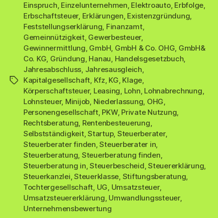
Einspruch
,
Einzelunternehmen
,
Elektroauto
,
Erbfolge
,
Erbschaftsteuer
,
Erklärungen
,
Existenzgründung
,
Feststellungserklärung
,
Finanzamt
,
Gemeinnützigkeit
,
Gewerbesteuer
,
Gewinnermittlung
,
GmbH
,
GmbH & Co. OHG
,
GmbH&
Co. KG
,
Gründung
,
Hanau
,
Handelsgesetzbuch
,
Jahresabschluss
,
Jahresausgleich
,
Kapitalgesellschaft
,
Kfz
,
KG
,
Klage
,
Schlagwörter
Körperschaftsteuer
,
Leasing
,
Lohn
,
Lohnabrechnung
,
Lohnsteuer
,
Minijob
,
Niederlassung
,
OHG
,
Personengesellschaft
,
PKW
,
Private Nutzung
,
Rechtsberatung
,
Rentenbesteuerung
,
Selbstständigkeit
,
Startup
,
Steuerberater
,
Steuerberater finden
,
Steuerberater in
,
Steuerberatung
,
Steuerberatung finden
,
Steuerberatung in
,
Steuerbescheid
,
Steuererklärung
,
Steuerkanzlei
,
Steuerklasse
,
Stiftungsberatung
,
Tochtergesellschaft
,
UG
,
Umsatzsteuer
,
Umsatzsteuererklärung
,
Umwandlungssteuer
,
Unternehmensbewertung