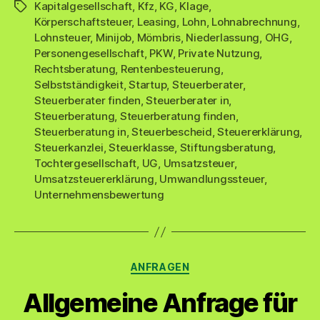
Kapitalgesellschaft
,
Kfz
,
KG
,
Klage
,
Schlagwörter
Körperschaftsteuer
,
Leasing
,
Lohn
,
Lohnabrechnung
,
Lohnsteuer
,
Minijob
,
Mömbris
,
Niederlassung
,
OHG
,
Personengesellschaft
,
PKW
,
Private Nutzung
,
Rechtsberatung
,
Rentenbesteuerung
,
Selbstständigkeit
,
Startup
,
Steuerberater
,
Steuerberater finden
,
Steuerberater in
,
Steuerberatung
,
Steuerberatung finden
,
Steuerberatung in
,
Steuerbescheid
,
Steuererklärung
,
Steuerkanzlei
,
Steuerklasse
,
Stiftungsberatung
,
Tochtergesellschaft
,
UG
,
Umsatzsteuer
,
Umsatzsteuererklärung
,
Umwandlungssteuer
,
Unternehmensbewertung
Kategorien
ANFRAGEN
Allgemeine Anfrage für