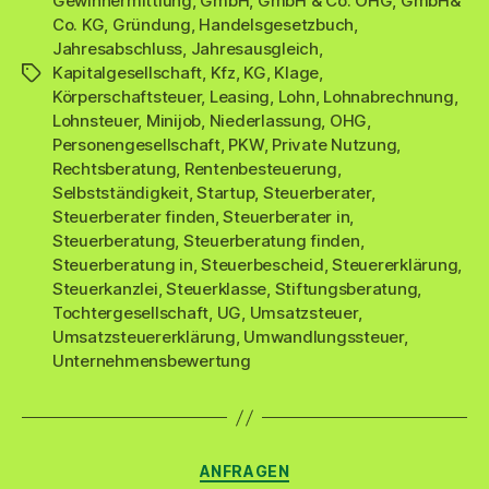
Gewinnermittlung
,
GmbH
,
GmbH & Co. OHG
,
GmbH&
Co. KG
,
Gründung
,
Handelsgesetzbuch
,
Jahresabschluss
,
Jahresausgleich
,
Kapitalgesellschaft
,
Kfz
,
KG
,
Klage
,
Schlagwörter
Körperschaftsteuer
,
Leasing
,
Lohn
,
Lohnabrechnung
,
Lohnsteuer
,
Minijob
,
Niederlassung
,
OHG
,
Personengesellschaft
,
PKW
,
Private Nutzung
,
Rechtsberatung
,
Rentenbesteuerung
,
Selbstständigkeit
,
Startup
,
Steuerberater
,
Steuerberater finden
,
Steuerberater in
,
Steuerberatung
,
Steuerberatung finden
,
Steuerberatung in
,
Steuerbescheid
,
Steuererklärung
,
Steuerkanzlei
,
Steuerklasse
,
Stiftungsberatung
,
Tochtergesellschaft
,
UG
,
Umsatzsteuer
,
Umsatzsteuererklärung
,
Umwandlungssteuer
,
Unternehmensbewertung
Kategorien
ANFRAGEN