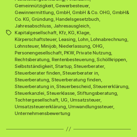
Gemeinnützigkeit
,
Gewerbesteuer
,
Gewinnermittlung
,
GmbH
,
GmbH & Co. OHG
,
GmbH&
Co. KG
,
Gründung
,
Handelsgesetzbuch
,
Jahresabschluss
,
Jahresausgleich
,
Kapitalgesellschaft
,
Kfz
,
KG
,
Klage
,
Schlagwörter
Körperschaftsteuer
,
Leasing
,
Lohn
,
Lohnabrechnung
,
Lohnsteuer
,
Minijob
,
Niederlassung
,
OHG
,
Personengesellschaft
,
PKW
,
Private Nutzung
,
Rechtsberatung
,
Rentenbesteuerung
,
Schöllkrippen
,
Selbstständigkeit
,
Startup
,
Steuerberater
,
Steuerberater finden
,
Steuerberater in
,
Steuerberatung
,
Steuerberatung finden
,
Steuerberatung in
,
Steuerbescheid
,
Steuererklärung
,
Steuerkanzlei
,
Steuerklasse
,
Stiftungsberatung
,
Tochtergesellschaft
,
UG
,
Umsatzsteuer
,
Umsatzsteuererklärung
,
Umwandlungssteuer
,
Unternehmensbewertung