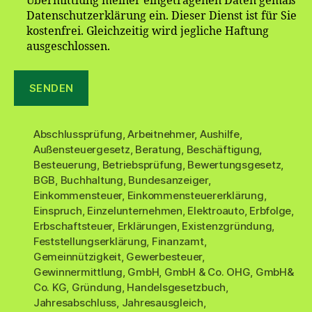
Übermittlung meiner eingetragenen Daten gemäß
Datenschutzerklärung ein. Dieser Dienst ist für Sie
kostenfrei. Gleichzeitig wird jegliche Haftung
ausgeschlossen.
Abschlussprüfung
,
Arbeitnehmer
,
Aushilfe
,
Außensteuergesetz
,
Beratung
,
Beschäftigung
,
Besteuerung
,
Betriebsprüfung
,
Bewertungsgesetz
,
BGB
,
Buchhaltung
,
Bundesanzeiger
,
Einkommensteuer
,
Einkommensteuererklärung
,
Einspruch
,
Einzelunternehmen
,
Elektroauto
,
Erbfolge
,
Erbschaftsteuer
,
Erklärungen
,
Existenzgründung
,
Feststellungserklärung
,
Finanzamt
,
Gemeinnützigkeit
,
Gewerbesteuer
,
Gewinnermittlung
,
GmbH
,
GmbH & Co. OHG
,
GmbH&
Co. KG
,
Gründung
,
Handelsgesetzbuch
,
Jahresabschluss
,
Jahresausgleich
,