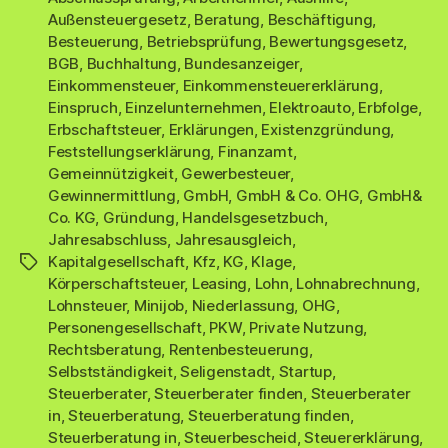
Außensteuergesetz
,
Beratung
,
Beschäftigung
,
Besteuerung
,
Betriebsprüfung
,
Bewertungsgesetz
,
BGB
,
Buchhaltung
,
Bundesanzeiger
,
Einkommensteuer
,
Einkommensteuererklärung
,
Einspruch
,
Einzelunternehmen
,
Elektroauto
,
Erbfolge
,
Erbschaftsteuer
,
Erklärungen
,
Existenzgründung
,
Feststellungserklärung
,
Finanzamt
,
Gemeinnützigkeit
,
Gewerbesteuer
,
Gewinnermittlung
,
GmbH
,
GmbH & Co. OHG
,
GmbH&
Co. KG
,
Gründung
,
Handelsgesetzbuch
,
Jahresabschluss
,
Jahresausgleich
,
Kapitalgesellschaft
,
Kfz
,
KG
,
Klage
,
Schlagwörter
Körperschaftsteuer
,
Leasing
,
Lohn
,
Lohnabrechnung
,
Lohnsteuer
,
Minijob
,
Niederlassung
,
OHG
,
Personengesellschaft
,
PKW
,
Private Nutzung
,
Rechtsberatung
,
Rentenbesteuerung
,
Selbstständigkeit
,
Seligenstadt
,
Startup
,
Steuerberater
,
Steuerberater finden
,
Steuerberater
in
,
Steuerberatung
,
Steuerberatung finden
,
Steuerberatung in
,
Steuerbescheid
,
Steuererklärung
,