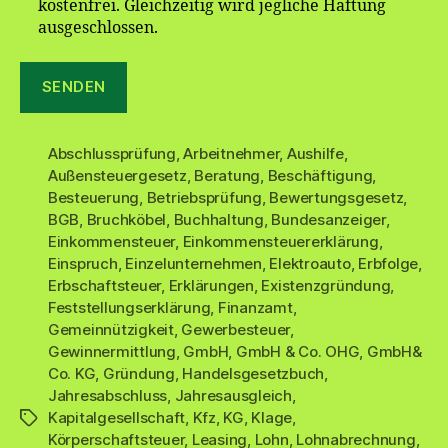
kostenfrei. Gleichzeitig wird jegliche Haftung
ausgeschlossen.
Abschlussprüfung
,
Arbeitnehmer
,
Aushilfe
,
Außensteuergesetz
,
Beratung
,
Beschäftigung
,
Besteuerung
,
Betriebsprüfung
,
Bewertungsgesetz
,
BGB
,
Bruchköbel
,
Buchhaltung
,
Bundesanzeiger
,
Einkommensteuer
,
Einkommensteuererklärung
,
Einspruch
,
Einzelunternehmen
,
Elektroauto
,
Erbfolge
,
Erbschaftsteuer
,
Erklärungen
,
Existenzgründung
,
Feststellungserklärung
,
Finanzamt
,
Gemeinnützigkeit
,
Gewerbesteuer
,
Gewinnermittlung
,
GmbH
,
GmbH & Co. OHG
,
GmbH&
Co. KG
,
Gründung
,
Handelsgesetzbuch
,
Jahresabschluss
,
Jahresausgleich
,
Kapitalgesellschaft
,
Kfz
,
KG
,
Klage
,
Schlagwörter
Körperschaftsteuer
,
Leasing
,
Lohn
,
Lohnabrechnung
,