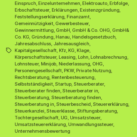
Einspruch
,
Einzelunternehmen
,
Elektroauto
,
Erbfolge
,
Erbschaftsteuer
,
Erklärungen
,
Existenzgründung
,
Feststellungserklärung
,
Finanzamt
,
Gemeinnützigkeit
,
Gewerbesteuer
,
Gewinnermittlung
,
GmbH
,
GmbH & Co. OHG
,
GmbH&
Co. KG
,
Gründung
,
Hanau
,
Handelsgesetzbuch
,
Jahresabschluss
,
Jahresausgleich
,
Kapitalgesellschaft
,
Kfz
,
KG
,
Klage
,
Schlagwörter
Körperschaftsteuer
,
Leasing
,
Lohn
,
Lohnabrechnung
,
Lohnsteuer
,
Minijob
,
Niederlassung
,
OHG
,
Personengesellschaft
,
PKW
,
Private Nutzung
,
Rechtsberatung
,
Rentenbesteuerung
,
Selbstständigkeit
,
Startup
,
Steuerberater
,
Steuerberater finden
,
Steuerberater in
,
Steuerberatung
,
Steuerberatung finden
,
Steuerberatung in
,
Steuerbescheid
,
Steuererklärung
,
Steuerkanzlei
,
Steuerklasse
,
Stiftungsberatung
,
Tochtergesellschaft
,
UG
,
Umsatzsteuer
,
Umsatzsteuererklärung
,
Umwandlungssteuer
,
Unternehmensbewertung