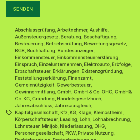
Abschlussprüfung
,
Arbeitnehmer
,
Aushilfe
,
Außensteuergesetz
,
Beratung
,
Beschäftigung
,
Besteuerung
,
Betriebsprüfung
,
Bewertungsgesetz
,
BGB
,
Buchhaltung
,
Bundesanzeiger
,
Einkommensteuer
,
Einkommensteuererklärung
,
Einspruch
,
Einzelunternehmen
,
Elektroauto
,
Erbfolge
,
Erbschaftsteuer
,
Erklärungen
,
Existenzgründung
,
Feststellungserklärung
,
Finanzamt
,
Gemeinnützigkeit
,
Gewerbesteuer
,
Gewinnermittlung
,
GmbH
,
GmbH & Co. OHG
,
GmbH&
Co. KG
,
Gründung
,
Handelsgesetzbuch
,
Jahresabschluss
,
Jahresausgleich
,
Kapitalgesellschaft
,
Kfz
,
KG
,
Klage
,
Kleinostheim
,
Schlagwörter
Körperschaftsteuer
,
Leasing
,
Lohn
,
Lohnabrechnung
,
Lohnsteuer
,
Minijob
,
Niederlassung
,
OHG
,
Personengesellschaft
,
PKW
,
Private Nutzung
,
Rechtsberatung
,
Rentenbesteuerung
,