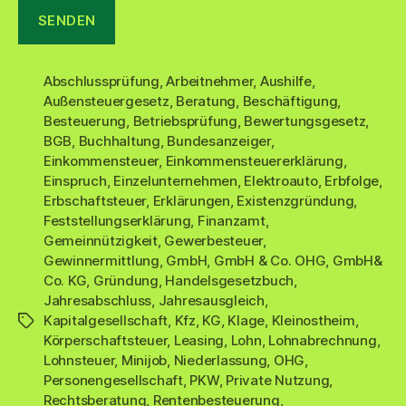
Abschlussprüfung
,
Arbeitnehmer
,
Aushilfe
,
Außensteuergesetz
,
Beratung
,
Beschäftigung
,
Besteuerung
,
Betriebsprüfung
,
Bewertungsgesetz
,
BGB
,
Buchhaltung
,
Bundesanzeiger
,
Einkommensteuer
,
Einkommensteuererklärung
,
Einspruch
,
Einzelunternehmen
,
Elektroauto
,
Erbfolge
,
Erbschaftsteuer
,
Erklärungen
,
Existenzgründung
,
Feststellungserklärung
,
Finanzamt
,
Gemeinnützigkeit
,
Gewerbesteuer
,
Gewinnermittlung
,
GmbH
,
GmbH & Co. OHG
,
GmbH&
Co. KG
,
Gründung
,
Handelsgesetzbuch
,
Jahresabschluss
,
Jahresausgleich
,
Kapitalgesellschaft
,
Kfz
,
KG
,
Klage
,
Kleinostheim
,
Schlagwörter
Körperschaftsteuer
,
Leasing
,
Lohn
,
Lohnabrechnung
,
Lohnsteuer
,
Minijob
,
Niederlassung
,
OHG
,
Personengesellschaft
,
PKW
,
Private Nutzung
,
Rechtsberatung
,
Rentenbesteuerung
,