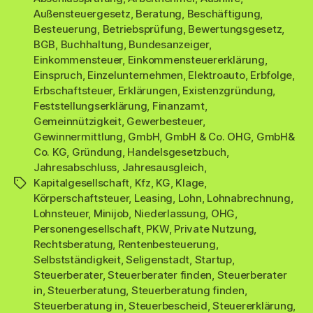
Außensteuergesetz
,
Beratung
,
Beschäftigung
,
Besteuerung
,
Betriebsprüfung
,
Bewertungsgesetz
,
BGB
,
Buchhaltung
,
Bundesanzeiger
,
Einkommensteuer
,
Einkommensteuererklärung
,
Einspruch
,
Einzelunternehmen
,
Elektroauto
,
Erbfolge
,
Erbschaftsteuer
,
Erklärungen
,
Existenzgründung
,
Feststellungserklärung
,
Finanzamt
,
Gemeinnützigkeit
,
Gewerbesteuer
,
Gewinnermittlung
,
GmbH
,
GmbH & Co. OHG
,
GmbH&
Co. KG
,
Gründung
,
Handelsgesetzbuch
,
Jahresabschluss
,
Jahresausgleich
,
Kapitalgesellschaft
,
Kfz
,
KG
,
Klage
,
Schlagwörter
Körperschaftsteuer
,
Leasing
,
Lohn
,
Lohnabrechnung
,
Lohnsteuer
,
Minijob
,
Niederlassung
,
OHG
,
Personengesellschaft
,
PKW
,
Private Nutzung
,
Rechtsberatung
,
Rentenbesteuerung
,
Selbstständigkeit
,
Seligenstadt
,
Startup
,
Steuerberater
,
Steuerberater finden
,
Steuerberater
in
,
Steuerberatung
,
Steuerberatung finden
,
Steuerberatung in
,
Steuerbescheid
,
Steuererklärung
,