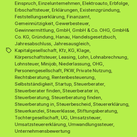
Einspruch
,
Einzelunternehmen
,
Elektroauto
,
Erbfolge
,
Erbschaftsteuer
,
Erklärungen
,
Existenzgründung
,
Feststellungserklärung
,
Finanzamt
,
Gemeinnützigkeit
,
Gewerbesteuer
,
Gewinnermittlung
,
GmbH
,
GmbH & Co. OHG
,
GmbH&
Co. KG
,
Gründung
,
Hanau
,
Handelsgesetzbuch
,
Jahresabschluss
,
Jahresausgleich
,
Kapitalgesellschaft
,
Kfz
,
KG
,
Klage
,
Schlagwörter
Körperschaftsteuer
,
Leasing
,
Lohn
,
Lohnabrechnung
,
Lohnsteuer
,
Minijob
,
Niederlassung
,
OHG
,
Personengesellschaft
,
PKW
,
Private Nutzung
,
Rechtsberatung
,
Rentenbesteuerung
,
Selbstständigkeit
,
Startup
,
Steuerberater
,
Steuerberater finden
,
Steuerberater in
,
Steuerberatung
,
Steuerberatung finden
,
Steuerberatung in
,
Steuerbescheid
,
Steuererklärung
,
Steuerkanzlei
,
Steuerklasse
,
Stiftungsberatung
,
Tochtergesellschaft
,
UG
,
Umsatzsteuer
,
Umsatzsteuererklärung
,
Umwandlungssteuer
,
Unternehmensbewertung