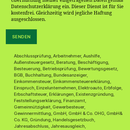
Übermittlung meiner eingetragenen Daten gemäß
Datenschutzerklärung ein. Dieser Dienst ist für Sie
kostenfrei. Gleichzeitig wird jegliche Haftung
ausgeschlossen.
Abschlussprüfung
,
Arbeitnehmer
,
Aushilfe
,
Außensteuergesetz
,
Beratung
,
Beschäftigung
,
Besteuerung
,
Betriebsprüfung
,
Bewertungsgesetz
,
BGB
,
Buchhaltung
,
Bundesanzeiger
,
Einkommensteuer
,
Einkommensteuererklärung
,
Einspruch
,
Einzelunternehmen
,
Elektroauto
,
Erbfolge
,
Erbschaftsteuer
,
Erklärungen
,
Existenzgründung
,
Feststellungserklärung
,
Finanzamt
,
Gemeinnützigkeit
,
Gewerbesteuer
,
Gewinnermittlung
,
GmbH
,
GmbH & Co. OHG
,
GmbH&
Co. KG
,
Gründung
,
Handelsgesetzbuch
,
Jahresabschluss
,
Jahresausgleich
,