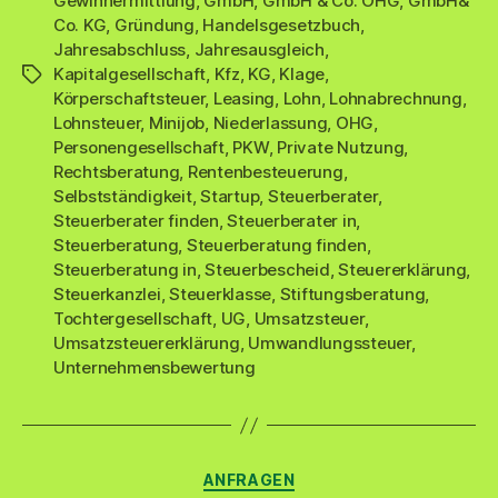
Gewinnermittlung
,
GmbH
,
GmbH & Co. OHG
,
GmbH&
Co. KG
,
Gründung
,
Handelsgesetzbuch
,
Jahresabschluss
,
Jahresausgleich
,
Kapitalgesellschaft
,
Kfz
,
KG
,
Klage
,
Schlagwörter
Körperschaftsteuer
,
Leasing
,
Lohn
,
Lohnabrechnung
,
Lohnsteuer
,
Minijob
,
Niederlassung
,
OHG
,
Personengesellschaft
,
PKW
,
Private Nutzung
,
Rechtsberatung
,
Rentenbesteuerung
,
Selbstständigkeit
,
Startup
,
Steuerberater
,
Steuerberater finden
,
Steuerberater in
,
Steuerberatung
,
Steuerberatung finden
,
Steuerberatung in
,
Steuerbescheid
,
Steuererklärung
,
Steuerkanzlei
,
Steuerklasse
,
Stiftungsberatung
,
Tochtergesellschaft
,
UG
,
Umsatzsteuer
,
Umsatzsteuererklärung
,
Umwandlungssteuer
,
Unternehmensbewertung
Kategorien
ANFRAGEN