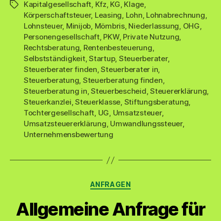
Kapitalgesellschaft
,
Kfz
,
KG
,
Klage
,
Schlagwörter
Körperschaftsteuer
,
Leasing
,
Lohn
,
Lohnabrechnung
,
Lohnsteuer
,
Minijob
,
Mömbris
,
Niederlassung
,
OHG
,
Personengesellschaft
,
PKW
,
Private Nutzung
,
Rechtsberatung
,
Rentenbesteuerung
,
Selbstständigkeit
,
Startup
,
Steuerberater
,
Steuerberater finden
,
Steuerberater in
,
Steuerberatung
,
Steuerberatung finden
,
Steuerberatung in
,
Steuerbescheid
,
Steuererklärung
,
Steuerkanzlei
,
Steuerklasse
,
Stiftungsberatung
,
Tochtergesellschaft
,
UG
,
Umsatzsteuer
,
Umsatzsteuererklärung
,
Umwandlungssteuer
,
Unternehmensbewertung
Kategorien
ANFRAGEN
Allgemeine Anfrage für