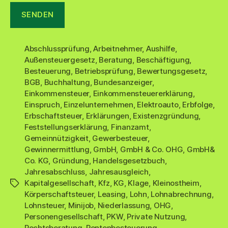
Abschlussprüfung
,
Arbeitnehmer
,
Aushilfe
,
Außensteuergesetz
,
Beratung
,
Beschäftigung
,
Besteuerung
,
Betriebsprüfung
,
Bewertungsgesetz
,
BGB
,
Buchhaltung
,
Bundesanzeiger
,
Einkommensteuer
,
Einkommensteuererklärung
,
Einspruch
,
Einzelunternehmen
,
Elektroauto
,
Erbfolge
,
Erbschaftsteuer
,
Erklärungen
,
Existenzgründung
,
Feststellungserklärung
,
Finanzamt
,
Gemeinnützigkeit
,
Gewerbesteuer
,
Gewinnermittlung
,
GmbH
,
GmbH & Co. OHG
,
GmbH&
Co. KG
,
Gründung
,
Handelsgesetzbuch
,
Jahresabschluss
,
Jahresausgleich
,
Kapitalgesellschaft
,
Kfz
,
KG
,
Klage
,
Kleinostheim
,
Schlagwörter
Körperschaftsteuer
,
Leasing
,
Lohn
,
Lohnabrechnung
,
Lohnsteuer
,
Minijob
,
Niederlassung
,
OHG
,
Personengesellschaft
,
PKW
,
Private Nutzung
,
Rechtsberatung
,
Rentenbesteuerung
,