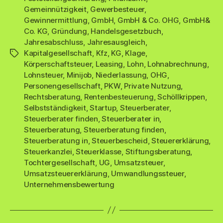
Gemeinnützigkeit
,
Gewerbesteuer
,
Gewinnermittlung
,
GmbH
,
GmbH & Co. OHG
,
GmbH&
Co. KG
,
Gründung
,
Handelsgesetzbuch
,
Jahresabschluss
,
Jahresausgleich
,
Kapitalgesellschaft
,
Kfz
,
KG
,
Klage
,
Schlagwörter
Körperschaftsteuer
,
Leasing
,
Lohn
,
Lohnabrechnung
,
Lohnsteuer
,
Minijob
,
Niederlassung
,
OHG
,
Personengesellschaft
,
PKW
,
Private Nutzung
,
Rechtsberatung
,
Rentenbesteuerung
,
Schöllkrippen
,
Selbstständigkeit
,
Startup
,
Steuerberater
,
Steuerberater finden
,
Steuerberater in
,
Steuerberatung
,
Steuerberatung finden
,
Steuerberatung in
,
Steuerbescheid
,
Steuererklärung
,
Steuerkanzlei
,
Steuerklasse
,
Stiftungsberatung
,
Tochtergesellschaft
,
UG
,
Umsatzsteuer
,
Umsatzsteuererklärung
,
Umwandlungssteuer
,
Unternehmensbewertung