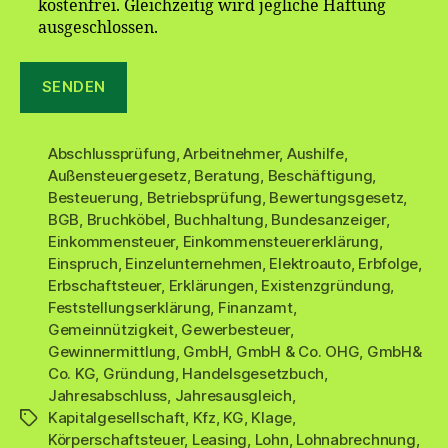
kostenfrei. Gleichzeitig wird jegliche Haftung
ausgeschlossen.
Abschlussprüfung
,
Arbeitnehmer
,
Aushilfe
,
Außensteuergesetz
,
Beratung
,
Beschäftigung
,
Besteuerung
,
Betriebsprüfung
,
Bewertungsgesetz
,
BGB
,
Bruchköbel
,
Buchhaltung
,
Bundesanzeiger
,
Einkommensteuer
,
Einkommensteuererklärung
,
Einspruch
,
Einzelunternehmen
,
Elektroauto
,
Erbfolge
,
Erbschaftsteuer
,
Erklärungen
,
Existenzgründung
,
Feststellungserklärung
,
Finanzamt
,
Gemeinnützigkeit
,
Gewerbesteuer
,
Gewinnermittlung
,
GmbH
,
GmbH & Co. OHG
,
GmbH&
Co. KG
,
Gründung
,
Handelsgesetzbuch
,
Jahresabschluss
,
Jahresausgleich
,
Kapitalgesellschaft
,
Kfz
,
KG
,
Klage
,
Schlagwörter
Körperschaftsteuer
,
Leasing
,
Lohn
,
Lohnabrechnung
,